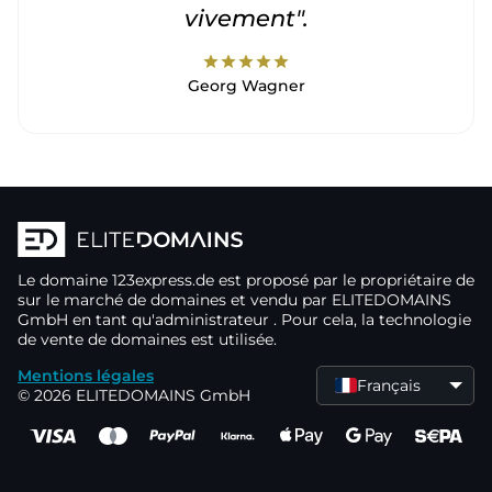
vivement".
star
star
star
star
star
Georg Wagner
Le domaine
123express.de
est proposé par le propriétaire de
sur le marché de domaines
et vendu par ELITEDOMAINS
GmbH en tant qu'administrateur
. Pour cela, la technologie
de vente de domaines
est utilisée.
Mentions légales
Français
© 2026 ELITEDOMAINS GmbH