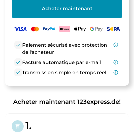
Acheter maintenant
check
Paiement sécurisé avec protection
info_outline
de l'acheteur
check
Facture automatique par e-mail
info_outline
check
Transmission simple en temps réel
info_outline
Acheter maintenant 123express.de!
1.
shopping_cart